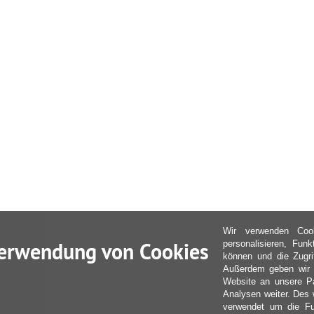
Wir verwenden Coo
erwendung von Cookies
personalisieren, Fun
können und die Zugri
Außerdem geben wir I
Website an unsere Pa
Analysen weiter. Des 
verwendet um die Fu