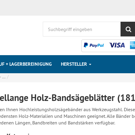
S
F + LAGERBEREINIGUNG
HERSTELLER
Startseite
Alle Produkt
...
tellange Holz-Bandsägeblätter (1
ten Ihnen Hochleistungsholzsägebänder aus Werkzeugstahl. Diese H
edensten Holz-Materialien und Maschinen geeignet. Alle Bänder 
edenen Längen, Bandbreiten und Bandstärken verfügbar.