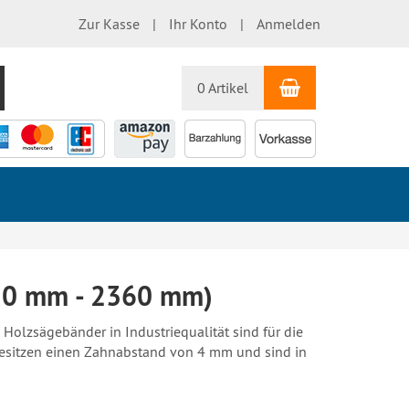
Zur Kasse
Ihr Konto
Anmelden
Warenkorb
uchen
0 Artikel
e
Holz-Bandsägeblätter
810 mm - 2360 mm)
olzsägebänder in Industriequalität sind für die
besitzen einen Zahnabstand von 4 mm und sind in