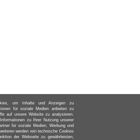
kies, um Inhalte und Anzeigen zu
ktionen für soziale Medien anbieten zu
ffe auf unsere Website zu analysieren.
nformationen zu Ihrer Nutzung unserer
rtner für soziale Medien, Werbung und
weiteren werden rein technische Cookies
nktion der Webseite zu gewährleisten,