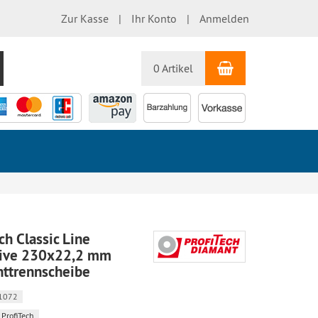
Zur Kasse
Ihr Konto
Anmelden
Warenkorb
uchen
0 Artikel
Lagerbereinigung
ch Classic Line
rive 230x22,2 mm
ttrennscheibe
1072
ProfiTech