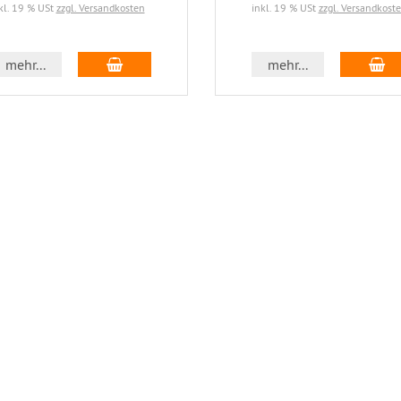
kl. 19 % USt
zzgl. Versandkosten
inkl. 19 % USt
zzgl. Versandkost
In den Warenkorb
In
mehr...
mehr...