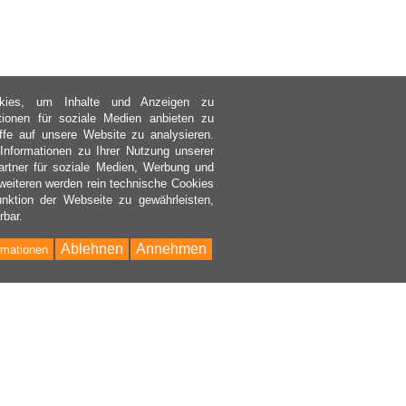
kies, um Inhalte und Anzeigen zu
ktionen für soziale Medien anbieten zu
ffe auf unsere Website zu analysieren.
nformationen zu Ihrer Nutzung unserer
rtner für soziale Medien, Werbung und
weiteren werden rein technische Cookies
nktion der Webseite zu gewährleisten,
rbar.
Ablehnen
Annehmen
rmationen
Bac
to
Top