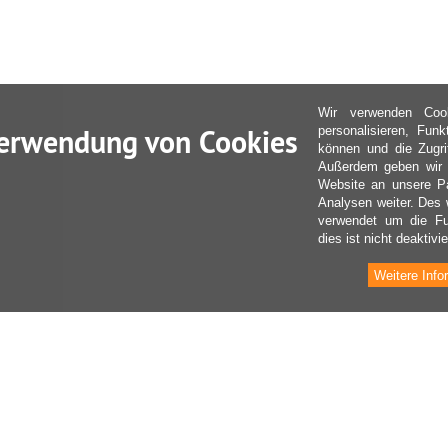
Wir verwenden Coo
erwendung von Cookies
personalisieren, Fun
können und die Zugri
Außerdem geben wir I
Website an unsere Pa
Analysen weiter. Des 
verwendet um die Fu
dies ist nicht deaktivie
Weitere Info