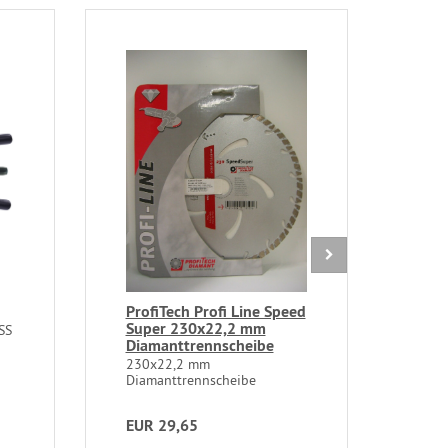
ProfiTech Profi Line Speed
DUS
Super 230x22,2 mm
SS
Klem
Diamanttrennscheibe
Kom
230x22,2 mm
Diamanttrennscheibe
EUR 29,65
EUR