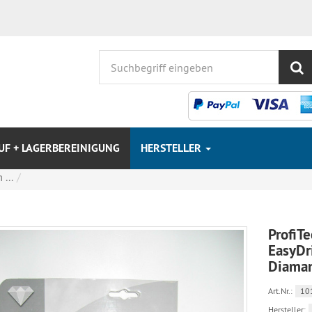
S
F + LAGERBEREINIGUNG
HERSTELLER
Startseite
Abverkauf + 
...
ProfiTe
EasyD
Diaman
Art.Nr.:
10
Hersteller: