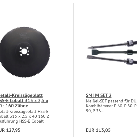
etall-Kreissägeblatt
SMI M SET 2
SS-E Cobalt 315 x 2,5 x
Meißel-SET passend für DU
0 - 160 Zähne
Kombihämmer P 60, P 80, P
90, P 36...
etall-Kreissägeblatt HSS-E
obalt 315 x 2,5 x 40 160 Z
usführung HSS-E Cobalt
UR 127,95
EUR 113,05