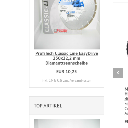
ProfiTech Classic Line EasyDrive
230x22,2 mm
Diamanttrennscheibe
EUR 10,25
inkl. 19 % USt
zzgl. Versandkosten
M
H
4
M
TOP ARTIKEL
C
A
E