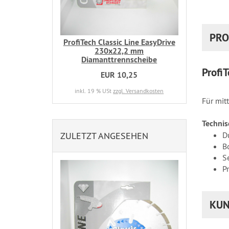
PRO
ProfiTech Classic Line EasyDrive
230x22,2 mm
Diamanttrennscheibe
Profi
EUR 10,25
inkl. 19 % USt
zzgl. Versandkosten
Für mitt
Technis
ZULETZT ANGESEHEN
D
B
S
P
KUN