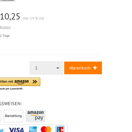
10,25
inkl. 19 % USt
dkosten
-2 Tage
1
Warenkorb
GSWEISEN: