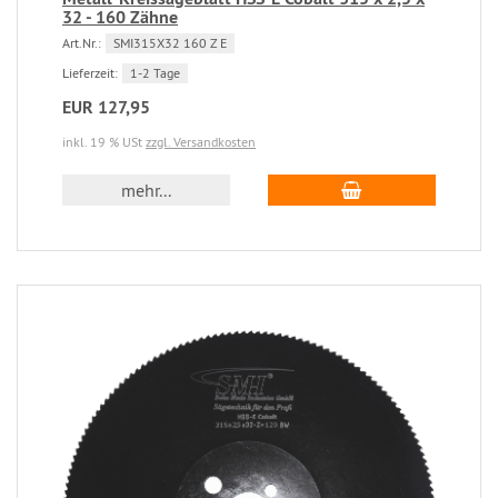
32 - 160 Zähne
Art.Nr.:
SMI315X32 160 Z E
Lieferzeit:
1-2 Tage
EUR 127,95
inkl. 19 % USt
zzgl. Versandkosten
mehr...