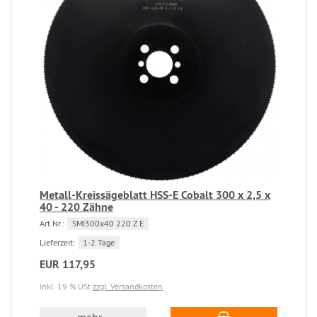
Metall-Kreissägeblatt HSS-E Cobalt 300 x 2,5 x
40 - 220 Zähne
Art.Nr.:
SMI300x40 220 Z E
Lieferzeit:
1-2 Tage
EUR 117,95
inkl. 19 % USt
zzgl. Versandkosten