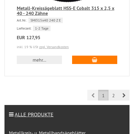
Metall-Kreissägeblatt HSS-E Cobalt 315 x 2,5 x
40 - 240 Zähne
Art.Nr.:
SMI315x40 240 Z E
Lieferzeit:
1-2 Tage
EUR 127,95
inkl. 19 % USt
zzgl. Versandkosten
mehr...
Prev
Nex
1
2
ALLE PRODUKTE
Metallkreis- u. Metallbandsägeblätter