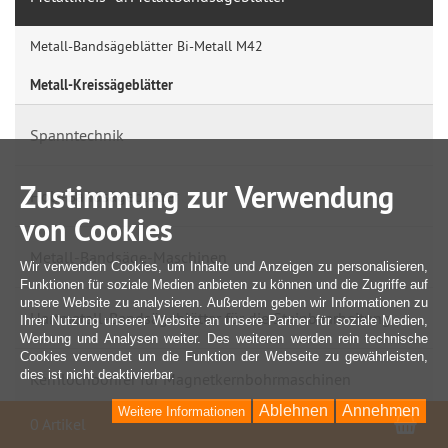
Metall-Bandsägeblätter Bi-Metall M42
Metall-Kreissägeblätter
Spanntechnik
Zustimmung zur Verwendung
Holz-Bandsägeblätter
von Cookies
Metall-Bandsäge-Maschinen
Wir verwenden Cookies, um Inhalte und Anzeigen zu personalisieren,
Funktionen für soziale Medien anbieten zu können und die Zugriffe auf
unsere Website zu analysieren. Außerdem geben wir Informationen zu
Hartmetall-Bandsägeblätter für die Steinbearbeitung
Ihrer Nutzung unserer Website an unsere Partner für soziale Medien,
Werbung und Analysen weiter. Des weiteren werden rein technische
Cookies verwendet um die Funktion der Webseite zu gewährleisten,
dies ist nicht deaktivierbar.
Kernlochbohrer für Magnetkernbohrmaschinen
Ablehnen
Annehmen
Weitere Informationen
War
0 Artikel
DUSS Maschinen & Werkzeuge