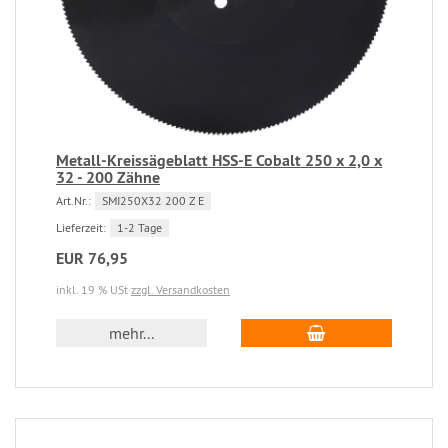
Metall-Kreissägeblatt HSS-E Cobalt 250 x 2,0 x
32 - 200 Zähne
Art.Nr.:
SMI250X32 200 Z E
Lieferzeit:
1-2 Tage
EUR 76,95
inkl. 19 % USt
zzgl. Versandkosten
mehr...