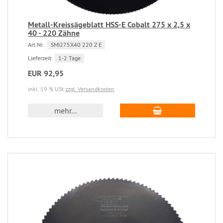
Metall-Kreissägeblatt HSS-E Cobalt 275 x 2,5 x
40 - 220 Zähne
Art.Nr.:
SMI275X40 220 Z E
Lieferzeit:
1-2 Tage
EUR 92,95
inkl. 19 % USt
zzgl. Versandkosten
mehr...