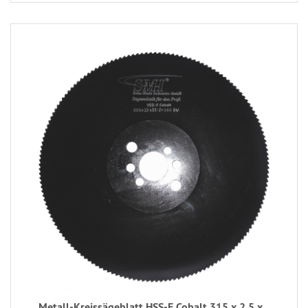
Metall-Kreissägeblatt HSS-E Cobalt 315 x 2,5 x