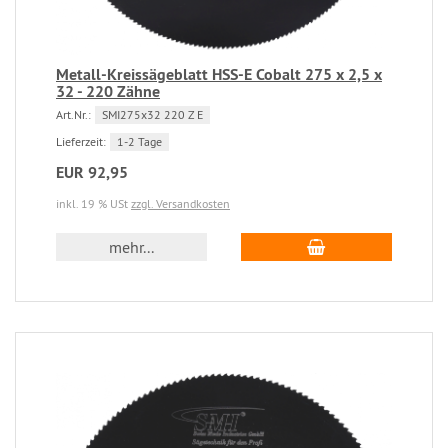
Metall-Kreissägeblatt HSS-E Cobalt 275 x 2,5 x
32 - 220 Zähne
Art.Nr.:
SMI275x32 220 Z E
Lieferzeit:
1-2 Tage
EUR 92,95
inkl. 19 % USt
zzgl. Versandkosten
mehr...