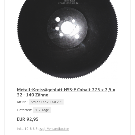
Metall-Kreissägeblatt HSS-E Cobalt 275 x 2,5 x
32 - 140 Zähne
Art.Nr.:
SMI275X32 140 Z E
Lieferzeit:
1-2 Tage
EUR 92,95
inkl. 19 % USt
zzgl. Versandkosten