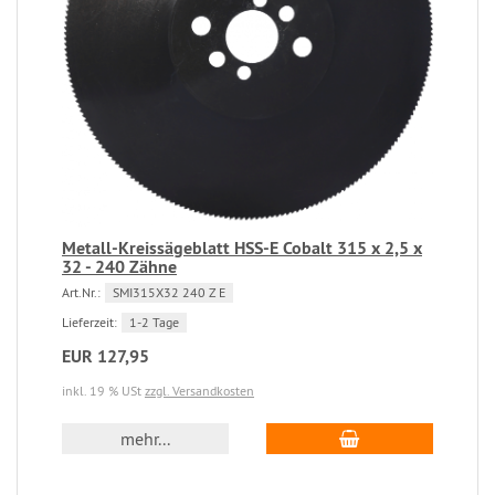
Metall-Kreissägeblatt HSS-E Cobalt 315 x 2,5 x
32 - 240 Zähne
Art.Nr.:
SMI315X32 240 Z E
Lieferzeit:
1-2 Tage
EUR 127,95
inkl. 19 % USt
zzgl. Versandkosten
mehr...