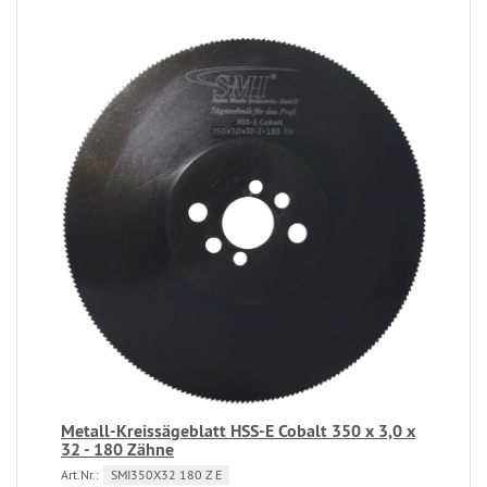
Metall-Kreissägeblatt HSS-E Cobalt 350 x 3,0 x
32 - 180 Zähne
Art.Nr.:
SMI350X32 180 Z E