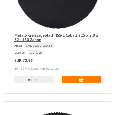
Metall-Kreissägeblatt HSS-E Cobalt 225 x 2,0 x
32 - 180 Zähne
Art.Nr.:
SMI225X32 180 Z E
Lieferzeit:
1-2 Tage
EUR 72,95
inkl. 19 % USt
zzgl. Versandkosten
mehr...